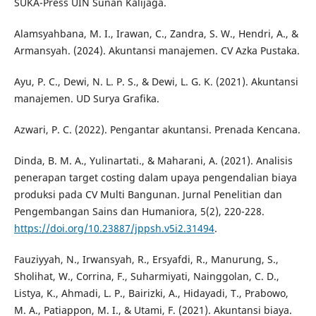
SUKA-Press UIN Sunan Kalijaga.
Alamsyahbana, M. I., Irawan, C., Zandra, S. W., Hendri, A., &
Armansyah. (2024). Akuntansi manajemen. CV Azka Pustaka.
Ayu, P. C., Dewi, N. L. P. S., & Dewi, L. G. K. (2021). Akuntansi
manajemen. UD Surya Grafika.
Azwari, P. C. (2022). Pengantar akuntansi. Prenada Kencana.
Dinda, B. M. A., Yulinartati., & Maharani, A. (2021). Analisis
penerapan target costing dalam upaya pengendalian biaya
produksi pada CV Multi Bangunan. Jurnal Penelitian dan
Pengembangan Sains dan Humaniora, 5(2), 220-228.
https://doi.org/10.23887/jppsh.v5i2.31494
.
Fauziyyah, N., Irwansyah, R., Ersyafdi, R., Manurung, S.,
Sholihat, W., Corrina, F., Suharmiyati, Nainggolan, C. D.,
Listya, K., Ahmadi, L. P., Bairizki, A., Hidayadi, T., Prabowo,
M. A., Patiappon, M. I., & Utami, F. (2021). Akuntansi biaya.