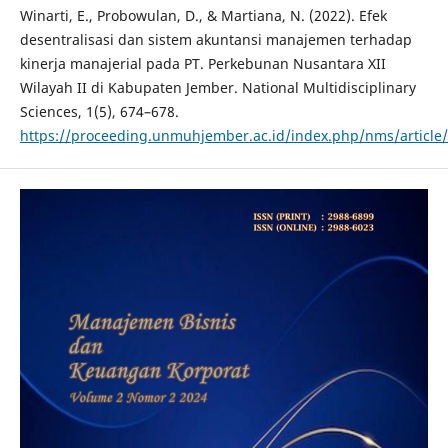
Winarti, E., Probowulan, D., & Martiana, N. (2022). Efek
desentralisasi dan sistem akuntansi manajemen terhadap
kinerja manajerial pada PT. Perkebunan Nusantara XII
Wilayah II di Kabupaten Jember. National Multidisciplinary
Sciences, 1(5), 674–678.
https://proceeding.unmuhjember.ac.id/index.php/nms/article