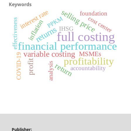
Keywords
selling price
interest rate
foundation
cost center
PPKM
effectiveness
inflation
returns
IHSG
full costing
financial performance
variable costing
MSMEs
COVID-19
profitability
profit
analysis
return
accountability
Publisher: