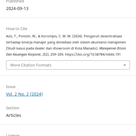
Published
2024-09-13
How to Cite
Azis, T., Pontoh, W., & Korompis, C. W. M. (2024). Pengaruh desentralisasi
terhadap kinerja manajer yang dimediasi oleh sistem akuntansi manajemen
(Studi kasus pada dealer dan showroom di Kota Manado).
Manajemen Bisnis
Dan Keuangan Korporat
,
2
(2), 259–269. https://doi.org/10.58784/mbkk.191
More Citation Formats
Issue
Vol. 2 No. 2 (2024)
Section
Articles
License