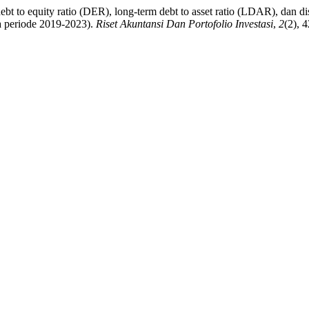
 to equity ratio (DER), long-term debt to asset ratio (LDAR), dan dis
ia periode 2019-2023).
Riset Akuntansi Dan Portofolio Investasi
,
2
(2), 