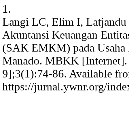
1.
Langi LC, Elim I, Latjandu
Akuntansi Keuangan Entita
(SAK EMKM) pada Usaha M
Manado. MBKK [Internet]. 
9];3(1):74-86. Available fr
https://jurnal.ywnr.org/ind