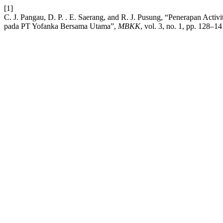
[1]
C. J. Pangau, D. P. . E. Saerang, and R. J. Pusung, “Penerapan Acti
pada PT Yofanka Bersama Utama”,
MBKK
, vol. 3, no. 1, pp. 128–1