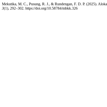
Mekutika, M. C., Pusung, R. J., & Rundengan, F. D. P. (2025). Alok
3
(1), 292–302. https://doi.org/10.58784/mbkk.326