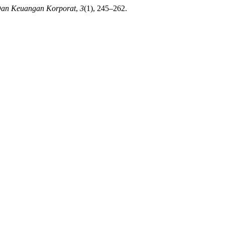
Dan Keuangan Korporat
,
3
(1), 245–262.