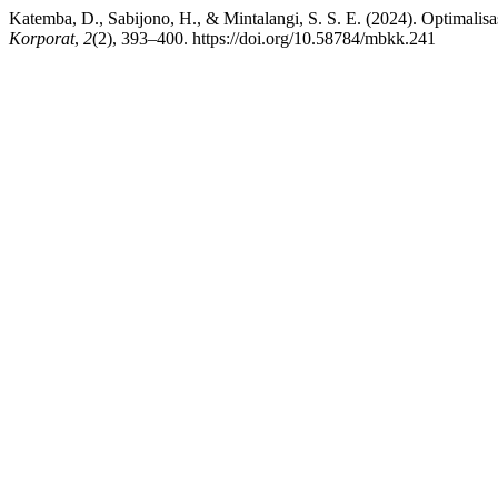
Katemba, D., Sabijono, H., & Mintalangi, S. S. E. (2024). Optimalis
Korporat
,
2
(2), 393–400. https://doi.org/10.58784/mbkk.241