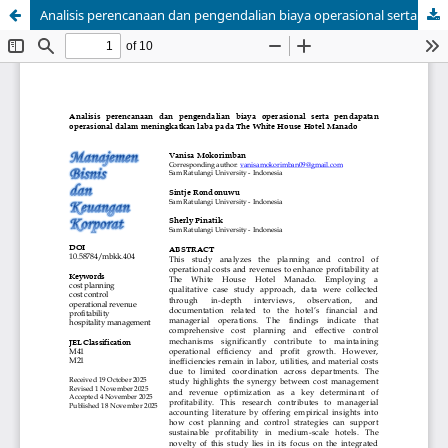
Analisis perencanaan dan pengendalian biaya operasional serta pendapatan operasional dalam meningkatkan laba pada The White House Hotel Manado