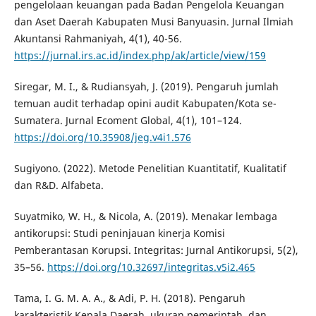
pengelolaan keuangan pada Badan Pengelola Keuangan
dan Aset Daerah Kabupaten Musi Banyuasin. Jurnal Ilmiah
Akuntansi Rahmaniyah, 4(1), 40-56.
https://jurnal.irs.ac.id/index.php/ak/article/view/159
Siregar, M. I., & Rudiansyah, J. (2019). Pengaruh jumlah
temuan audit terhadap opini audit Kabupaten/Kota se-
Sumatera. Jurnal Ecoment Global, 4(1), 101–124.
https://doi.org/10.35908/jeg.v4i1.576
Sugiyono. (2022). Metode Penelitian Kuantitatif, Kualitatif
dan R&D. Alfabeta.
Suyatmiko, W. H., & Nicola, A. (2019). Menakar lembaga
antikorupsi: Studi peninjauan kinerja Komisi
Pemberantasan Korupsi. Integritas: Jurnal Antikorupsi, 5(2),
35–56.
https://doi.org/10.32697/integritas.v5i2.465
Tama, I. G. M. A. A., & Adi, P. H. (2018). Pengaruh
karakteristik Kepala Daerah, ukuran pemerintah, dan