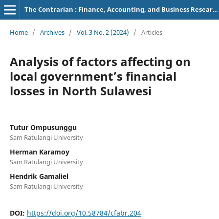
The Contrarian : Finance, Accounting, and Business Research
Home
/
Archives
/
Vol. 3 No. 2 (2024)
/
Articles
Analysis of factors affecting on
local government’s financial
losses in North Sulawesi
Tutur Ompusunggu
Sam Ratulangi University
Herman Karamoy
Sam Ratulangi University
Hendrik Gamaliel
Sam Ratulangi University
DOI:
https://doi.org/10.58784/cfabr.204