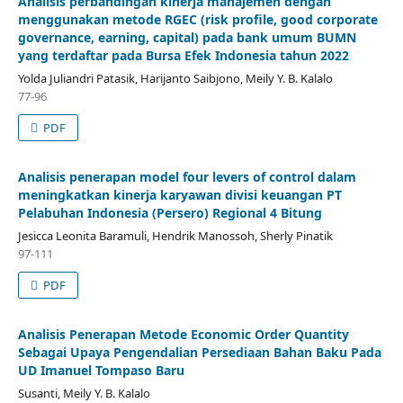
Analisis perbandingan kinerja manajemen dengan
menggunakan metode RGEC (risk profile, good corporate
governance, earning, capital) pada bank umum BUMN
yang terdaftar pada Bursa Efek Indonesia tahun 2022
Yolda Juliandri Patasik, Harijanto Saibjono, Meily Y. B. Kalalo
77-96
PDF
Analisis penerapan model four levers of control dalam
meningkatkan kinerja karyawan divisi keuangan PT
Pelabuhan Indonesia (Persero) Regional 4 Bitung
Jesicca Leonita Baramuli, Hendrik Manossoh, Sherly Pinatik
97-111
PDF
Analisis Penerapan Metode Economic Order Quantity
Sebagai Upaya Pengendalian Persediaan Bahan Baku Pada
UD Imanuel Tompaso Baru
Susanti, Meily Y. B. Kalalo