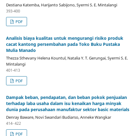
Destiana Katemba, Harijanto Sabijono, Syermi S. E. Mintalangi
393-400
PDF
Analisis biaya kualitas untuk mengurangi risiko produk
cacat kantong persembahan pada Toko Buku Pustaka
Mulia Manado
Thezza Sthevany Helena Kountul, Natalia Y. T. Gerungai, Syermi S. E.
Mintalangi
401-413
PDF
Dampak beban, pendapatan, dan beban pokok penjualan
terhadap laba usaha dalam isu kenaikan harga minyak
dunia pada perusahaan manufaktur sektor basic materials
Denray Baware, Novi Swandari Budiarso, Anneke Wangkar
414- 422
PDF