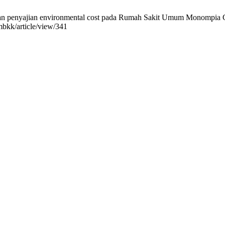
an penyajian environmental cost pada Rumah Sakit Umum Monompia 
/mbkk/article/view/341